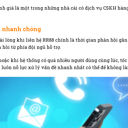
 giá là một trong những nhà cái có dịch vụ CSKH hàng 
i nhanh chóng
i lòng khi liên hệ RR88 chính là thời gian phản hồi gần 
 hồi từ phía đội ngũ hỗ trợ.
oặc khi hệ thống có quá nhiều người dùng cùng lúc, tốc
 luôn nỗ lực xử lý vấn đề nhanh nhất có thể để không là