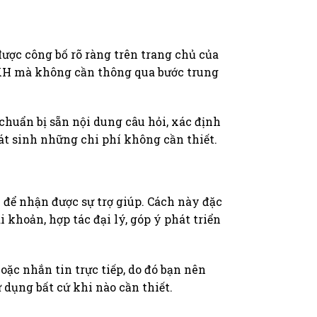
được công bố rõ ràng trên trang chủ của
SKH mà không cần thông qua bước trung
chuẩn bị sẵn nội dung câu hỏi, xác định
hát sinh những chi phí không cần thiết.
c để nhận được sự trợ giúp. Cách này đặc
 khoản, hợp tác đại lý, góp ý phát triển
oặc nhắn tin trực tiếp, do đó bạn nên
ử dụng bất cứ khi nào cần thiết.