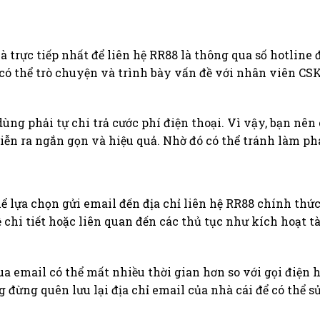
trực tiếp nhất để liên hệ RR88 là thông qua số hotline 
 có thể trò chuyện và trình bày vấn đề với nhân viên C
ng phải tự chi trả cước phí điện thoại. Vì vậy, bạn nên 
 diễn ra ngắn gọn và hiệu quả. Nhờ đó có thể tránh làm p
hể lựa chọn gửi email đến địa chỉ liên hệ RR88 chính thứ
chi tiết hoặc liên quan đến các thủ tục như kích hoạt tài
 email có thể mất nhiều thời gian hơn so với gọi điện h
 đừng quên lưu lại địa chỉ email của nhà cái để có thể s