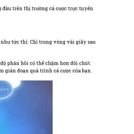
đầu trên thị trường cá cược trực tuyến
như tức thì. Chỉ trong vòng vài giây sau
 độ phản hồi có thể chậm hơn đôi chút.
m gián đoạn quá trình cá cược của bạn.