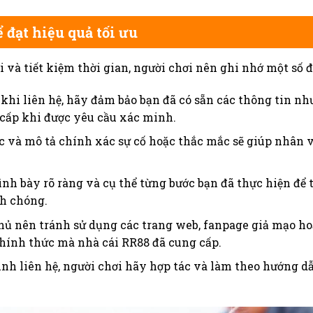
 đạt hiệu quả tối ưu
i và tiết kiệm thời gian, người chơi nên ghi nhớ một số đ
khi liên hệ, hãy đảm bảo bạn đã có sẵn các thông tin như
 cấp khi được yêu cầu xác minh.
 và mô tả chính xác sự cố hoặc thắc mắc sẽ giúp nhân v
nh bày rõ ràng và cụ thể từng bước bạn đã thực hiện để 
h chóng.
hủ nên tránh sử dụng các trang web, fanpage giả mạo hoặ
hính thức mà nhà cái RR88 đã cung cấp.
ình liên hệ, người chơi hãy hợp tác và làm theo hướng 