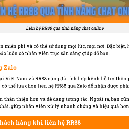
Liên hệ RR88 qua tính năng chat online
miễn phí và có thể sử dụng mọi lúc, mọi nơi. Đặc biệt, 
 bảo luôn có nhân viên trực sẵn sàng giúp đỡ bạn.
g Zalo
tại Việt Nam và RR88 cũng đã tích hợp kênh hỗ trợ thông
i có thể lựa chọn liên hệ RR88 qua Zalo để nhận được ph
m thân thiện hơn và dễ dàng tương tác. Ngoài ra, bạn cũn
 phải, giúp nhân viên xử lý nhanh chóng và hiệu quả hơn
khách hàng khi liên hệ RR88