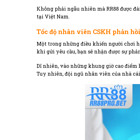
Không phải ngẫu nhiên mà RR88 được đánh
tại Việt Nam.
Tốc độ nhân viên CSKH phản hồ
Một trong những điều khiến người chơi hà
khi gửi yêu cầu, bạn sẽ nhận được sự phản
Dĩ nhiên, vào những khung giờ cao điểm h
Tuy nhiên, đội ngũ nhân viên của nhà cái