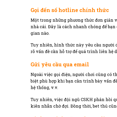
Gọi đến số hotline chính thức
Một trong những phương thức đơn giản và 
nhà cái. Đây là cách nhanh chóng để bạn
gian nào.
Tuy nhiên, hình thức này yêu cầu người dù
rõ vấn đề cần hỗ trợ để quá trình liên hệ
Gửi yêu cầu qua email
Ngoài việc gọi điện, người chơi cũng có t
biệt phù hợp khi bạn cần trình bày vấn đề 
hệ thống, v.v.
Tuy nhiên, việc đội ngũ CSKH phản hồi qua
kiên nhẫn chờ đợi. Đồng thời, bet thủ cũng