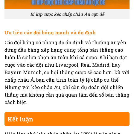
Bí kíp cược kèo chấp châu Âu cực dễ
Ưu tiên các đội bóng mạnh và ổn định
Các đội bóng có phong độ ổn định và thường xuyên
đứng đầu bảng xếp hạng cùng tổng bàn thắng cao
luôn là sự lựa chọn an toàn khi cá cược. Khi bạn đặt
cược vào các đội như Liverpool, Real Madrid, hay
Bayern Munich, cơ hội thắng cược sẽ cao hơn. Dù với
chấp châu Á, bạn cần tính toán tỷ lệ chấp cụ thể.
Nhưng với kèo châu Âu, chỉ cần dự đoán đội chiến
thắng mà không cần quá quan tâm đến số bàn thắng
cách biệt.
Kết luận