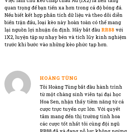
Việc làm chủ kèo chấp châu Âu (1X2) là nền tảng
quan trọng để bạn tiến xa hơn trong cá độ bóng đá.
Nếu biết kết hợp phân tích dữ liệu và theo dõi diễn
biến trận đấu, loại kèo này hoàn toàn có thể mang
lại nguồn lợi nhuận ổn định. Hãy bắt đầu
RR88
với
1X2, luyện tập sự nhạy bén và tích lũy kinh nghiệm
trước khi bước vào những kèo phức tạp hơn.
HOÀNG TÙNG
Tôi Hoàng Tùng bắt đầu hành trình
từ một chàng sinh viên tại đại học
Hoa Sen, nhận thấy tiềm năng từ cá
cược trực tuyến cực lớn. Với quyết
tâm mang đến thị trường tinh hoa
các cược tốt nhất tôi cùng đội ngũ
RR88 đã và đang nỗ lực không ngừng