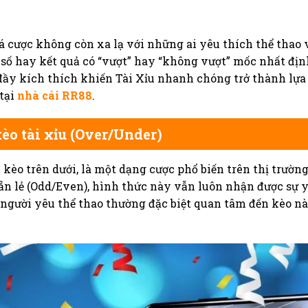
cá cược không còn xa lạ với những ai yêu thích thể thao 
số hay kết quả có “vượt” hay “không vượt” mốc nhất định
đầy kích thích khiến Tài Xỉu nhanh chóng trở thành lựa
 tại
nhà cái RR88
.
èo tài xỉu (Over/Under)
 kèo trên dưới, là một dạng cược phổ biến trên thị trườ
hẵn lẻ (Odd/Even), hình thức này vẫn luôn nhận được sự y
gười yêu thể thao thường đặc biệt quan tâm đến kèo nà