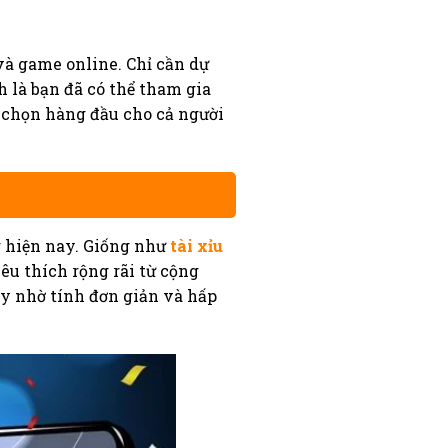
và game online. Chỉ cần dự
 là bạn đã có thể tham gia
 chọn hàng đầu cho cả người
ng hiện nay. Giống như
tài xỉu
êu thích rộng rãi từ cộng
y nhờ tính đơn giản và hấp