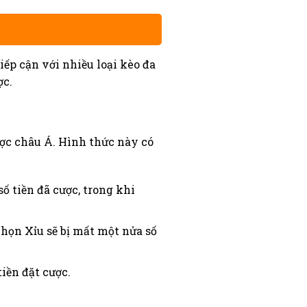
iếp cận với nhiều loại kèo đa
ợc.
cược châu Á. Hình thức này có
ố tiền đã cược, trong khi
chọn Xỉu sẽ bị mất một nửa số
tiền đặt cược.