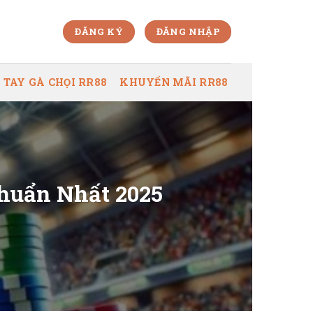
ĐĂNG KÝ
ĐĂNG NHẬP
 TAY GÀ CHỌI RR88
KHUYẾN MÃI RR88
Chuẩn Nhất 2025