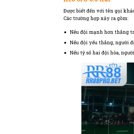
Được biết đến với tên gọi khá
Các trường hợp xảy ra gồm:
Nếu đội mạnh hơn thắng tr
Nếu đội yếu thắng, người đặ
Nếu tỷ số hai đội hòa, ngườ